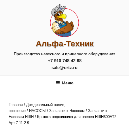
Перейти
к
содержимому
Альфа-Техник
Производство навесного и прицепного оборудования
+7-910-748-42-98
sale@ortz.ru
Меню
Главная
/
Дождевальный полив,
орошение
/
НАСОСЫ
/
Запчасти к Насосам
/
Запчасти к
Насосам НШН
/ Крышка подшипника для насоса НШН600АТ2
Арт.7.11.2.9