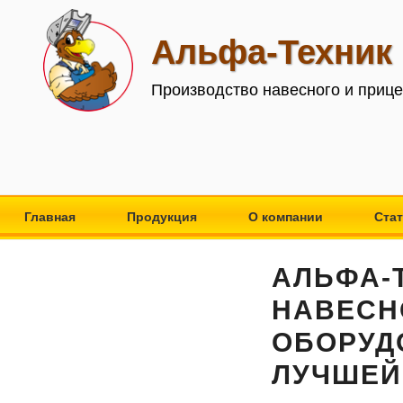
Перейти
к
Альфа-Техник
содержимому
Производство навесного и приц
Главная
Продукция
О компании
Ста
АЛЬФА-
НАВЕСН
ОБОРУДО
ЛУЧШЕЙ